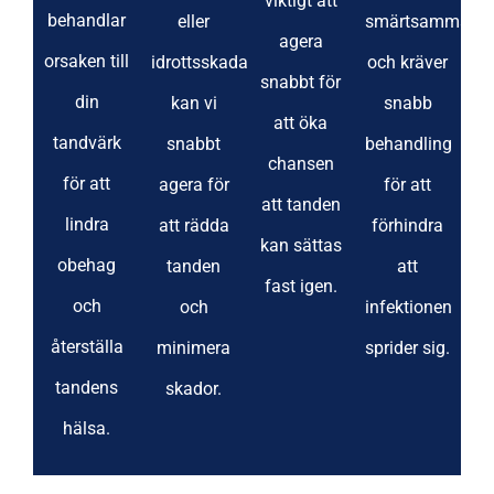
viktigt att
behandlar
eller
smärtsamma
agera
orsaken till
idrottsskada
och kräver
snabbt för
din
kan vi
snabb
att öka
tandvärk
snabbt
behandling
chansen
för att
agera för
för att
att tanden
lindra
att rädda
förhindra
kan sättas
obehag
tanden
att
fast igen.
och
och
infektionen
återställa
minimera
sprider sig.
tandens
skador.
hälsa.