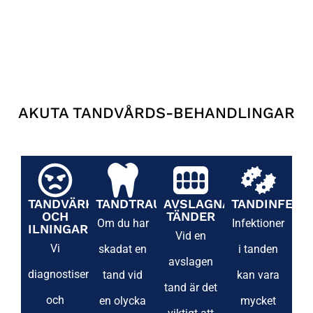
AKUTA TANDVÅRDS-BEHANDLINGAR
TANDVÄRK
TANDTRAUMA
AVSLAGNA
TANDINFEKT
OCH
TÄNDER
Om du har
Infektioner
ILNINGAR
Vid en
Vi
skadat en
i tanden
avslagen
diagnostiserar
tand vid
kan vara
tand är det
och
en olycka
mycket