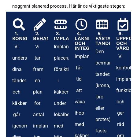
noggrant planerad process. Här är de viktigaste stegen:
1.
2.
3.
4.
5.
6.
KONSULTATION
BEHANDLINGSPLAN
IMPLANTATPLACERING
LÄKNING
FÄSTA
UPPFÖL
OCH
TANDERSÄTTNIN
OCH
Vi
Vi
Implantatet
INTEGRATION
VÅRD
Den
Implantatet
Vi
undersöker
tar
placeras
permanenta
får
kontroller
dina
fram
försiktigt
tandersättningen
tid
implantat
tänder
en
i
(krona,
att
funktion
och
plan
käkbenet
bro
växa
och
käkben,
för
under
eller
ihop
ger
går
antal
lokalbedövning
protes)
med
råd
igenom
implantat,
med
fästs
käkbenet.
om