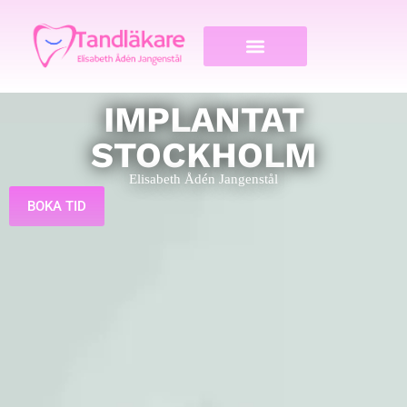
IMPLANTAT
STOCKHOLM
Elisabeth Ådén Jangenstål
BOKA TID