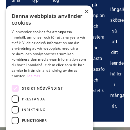
dina
typ
hög
på
×
Vi
långsikti
behov
av
precision.
Denna webbplats använder
implantatet
följer
skötsel,
och
tandersättning
cookies
och
upp
så
Vi använder cookies för att anpassa
planerar
och
justeras
innehåll, annonser och för att analysera vår
läkningsprocessen
att
trafik. Vi delar också information om din
behandlingen
tidsplan,
för
användning av vår webbplats med våra
och
ditt
individuellt.
och
reklam- och analyspartners som kan
bästa
kombinera den med annan information som
ger
leende
förklarar
du har tillhandahållit dem eller som de har
passform
samlat in från din användning av deras
skötselråd.
håller
hela
tjänster.
Läs mer
och
i
processen.
STRIKT NÖDVÄNDIGT
estetik.
många
PRESTANDA
år.
INRIKTNING
FUNKTIONER