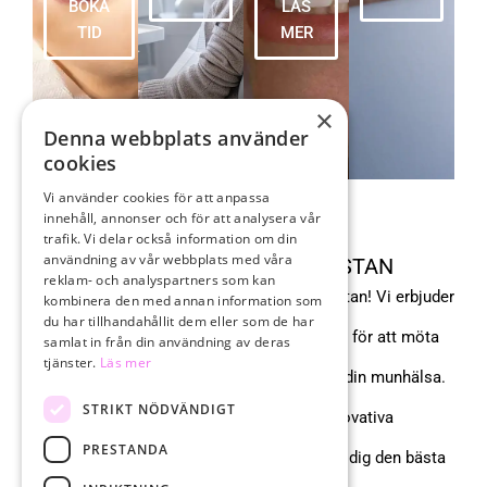
BOKA
LÄS
TID
MER
×
Denna webbplats använder
cookies
Vi använder cookies för att anpassa
innehåll, annonser och för att analysera vår
trafik. Vi delar också information om din
användning av vår webbplats med våra
DIN TANDLÄKARE I VASASTAN
reklam- och analyspartners som kan
Välkommen till vår klinik i hjärtat av Vasastan! Vi erbjuder
kombinera den med annan information som
du har tillhandahållit dem eller som de har
tandvård av högsta kvalitet, skräddarsydd för att möta
samlat in från din användning av deras
tjänster.
Läs mer
både akuta behov och långsiktiga mål för din munhälsa.
STRIKT NÖDVÄNDIGT
Med den senaste tekniken och innovativa
PRESTANDA
behandlingsmetoder strävar vi efter att ge dig den bästa