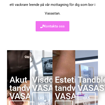
ett vackrare leende på vår mottagning för dig som bor i
Vasastan.
Kontakta oss
Akut
Visdomstand
Estetisk
Tandbl
tandvård
VASASTAN
tandvård
VASAS
VASASTAN
VASASTAN
LÄS
LÄS
MER
MER